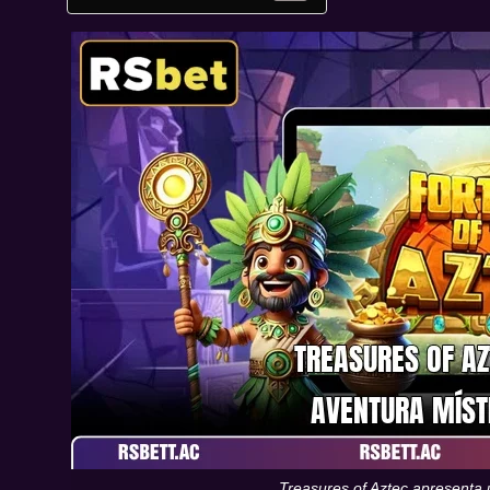
Treasures of Aztec apresenta