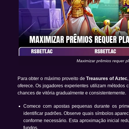
Maximizar prêmios requer pl
Para obter o máximo proveito de
Treasures of Aztec
oferece. Os jogadores experientes utilizam métodos
chances de vitória gradualmente e consistentemente.
Comece com apostas pequenas durante os primei
identificar padrões. Observe quais símbolos apare
conforme necessário. Esta aproximação inicial r
fundos.