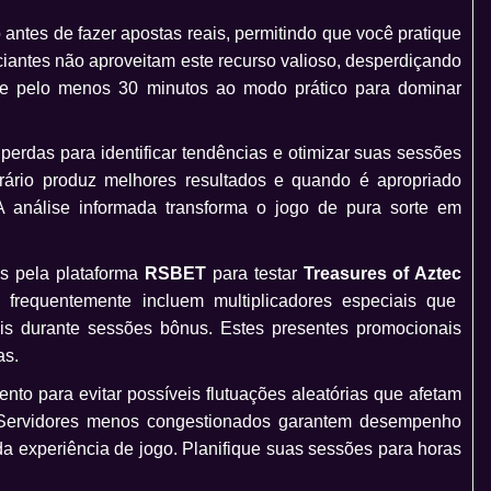
tes de fazer apostas reais, permitindo que você pratique
iciantes não aproveitam este recurso valioso, desperdiçando
ue pelo menos 30 minutos ao modo prático para dominar
perdas para identificar tendências e otimizar suas sessões
orário produz melhores resultados e quando é apropriado
 análise informada transforma o jogo de pura sorte em
os pela plataforma
RSBET
para testar
Treasures of Aztec
s frequentemente incluem multiplicadores especiais que
ais durante sessões bônus. Estes presentes promocionais
as.
to para evitar possíveis flutuações aleatórias que afetam
. Servidores menos congestionados garantem desempenho
a experiência de jogo. Planifique suas sessões para horas