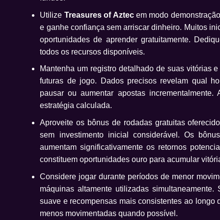
Utilize
Treasures of Aztec
em modo demonstração an
e ganhe confiança sem arriscar dinheiro. Muitos in
oportunidades de aprender gratuitamente. Dediq
todos os recursos disponíveis.
Mantenha um registro detalhado de suas vitórias e 
futuras de jogo. Dados precisos revelam qual h
pausar ou aumentar apostas incrementalmente. A
estratégia calculada.
Aproveite os bônus de rodadas gratuitas oferecid
sem investimento inicial considerável. Os bônu
aumentam significativamente os retornos potenci
constituem oportunidades ouro para acumular vitóri
Considere jogar durante períodos de menor movimen
máquinas altamente utilizadas simultaneamente
suave e recompensas mais consistentes ao longo d
menos movimentadas quando possível.