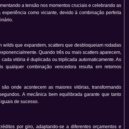
aumentando a tensão nos momentos cruciais e celebrando as
 experiência como viciante, devido à combinação perfeita
inário.
m wilds que expandem, scatters que desbloqueiam rodadas
 exponencialmente. Quando três ou mais scatters aparecem,
 cada vitória é duplicada ou triplicada automaticamente. As
s qualquer combinação vencedora resulta em retornos
 são onde acontecem as maiores vitórias, transformando
egundos. A mecânica bem equilibrada garante que tanto
iguais de sucesso.
réditos por giro, adaptando-se a diferentes orçamentos e