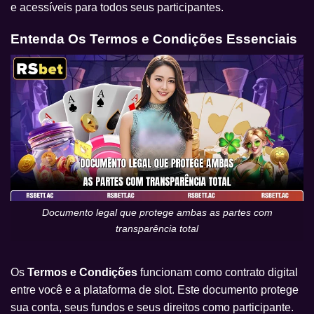
e acessíveis para todos seus participantes.
Entenda Os Termos e Condições Essenciais
Documento legal que protege ambas as partes com
transparência total
Os
Termos e Condições
funcionam como contrato digital
entre você e a plataforma de slot. Este documento protege
sua conta, seus fundos e seus direitos como participante.