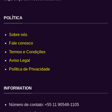
POLÍTICA
Sobre nós
Fale conosco
Termos e Condições
Aviso Legal
Política de Privacidade
INFORMATION
Número de contato: +55 11 90548-1105