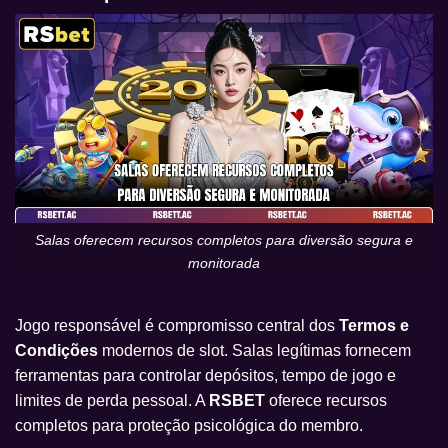
Salas oferecem recursos completos para diversão segura e
monitorada
Jogo responsável é compromisso central dos
Termos e
Condições
modernos de slot. Salas legítimas fornecem
ferramentas para controlar depósitos, tempo de jogo e
limites de perda pessoal. A
RSBET
oferece recursos
completos para proteção psicológica do membro.