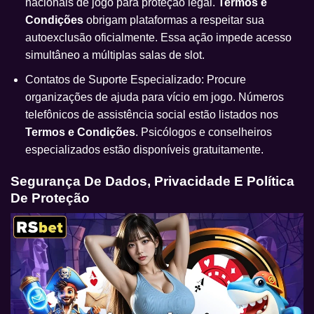
nacionais de jogo para proteção legal.
Termos e
Condições
obrigam plataformas a respeitar sua
autoexclusão oficialmente. Essa ação impede acesso
simultâneo a múltiplas salas de slot.
Contatos de Suporte Especializado: Procure
organizações de ajuda para vício em jogo. Números
telefônicos de assistência social estão listados nos
Termos e Condições
. Psicólogos e conselheiros
especializados estão disponíveis gratuitamente.
Segurança De Dados, Privacidade E Política
De Proteção