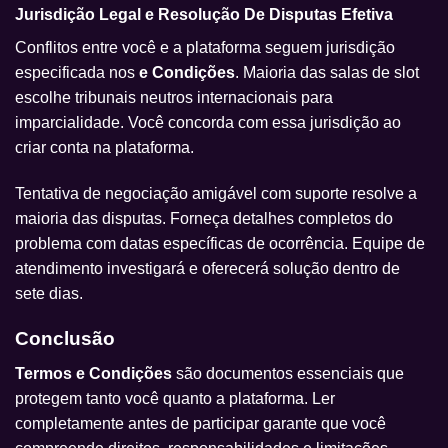
Jurisdição Legal e Resolução De Disputas Efetiva
Conflitos entre você e a plataforma seguem jurisdição
especificada nos
e Condições
. Maioria das salas de slot
escolhe tribunais neutros internacionais para
imparcialidade. Você concorda com essa jurisdição ao
criar conta na plataforma.
Tentativa de negociação amigável com suporte resolve a
maioria das disputas. Forneça detalhes completos do
problema com datas específicas de ocorrência. Equipe de
atendimento investigará e oferecerá solução dentro de
sete dias.
Conclusão
Termos e Condições
são documentos essenciais que
protegem tanto você quanto a plataforma. Ler
completamente antes de participar garante que você