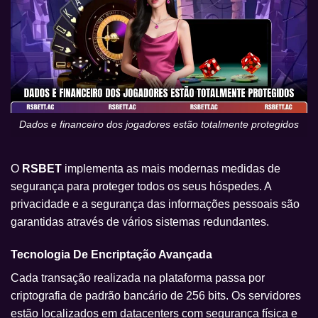
Dados e financeiro dos jogadores estão totalmente protegidos
O
RSBET
implementa as mais modernas medidas de
segurança para proteger todos os seus hóspedes. A
privacidade e a segurança das informações pessoais são
garantidas através de vários sistemas redundantes.
Tecnologia De Encriptação Avançada
Cada transação realizada na plataforma passa por
criptografia de padrão bancário de 256 bits. Os servidores
estão localizados em datacenters com segurança física e