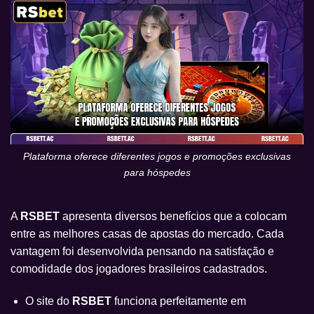
Plataforma oferece diferentes jogos e promoções exclusivas
para hóspedes
A
RSBET
apresenta diversos benefícios que a colocam
entre as melhores casas de apostas do mercado. Cada
vantagem foi desenvolvida pensando na satisfação e
comodidade dos jogadores brasileiros cadastrados.
O site do
RSBET
funciona perfeitamente em