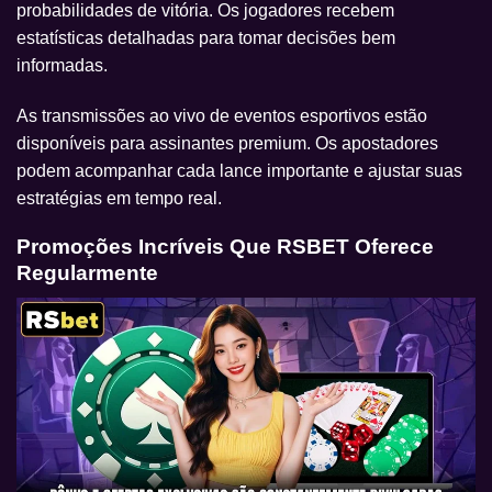
probabilidades de vitória. Os jogadores recebem
estatísticas detalhadas para tomar decisões bem
informadas.
As transmissões ao vivo de eventos esportivos estão
disponíveis para assinantes premium. Os apostadores
podem acompanhar cada lance importante e ajustar suas
estratégias em tempo real.
Promoções Incríveis Que RSBET Oferece
Regularmente