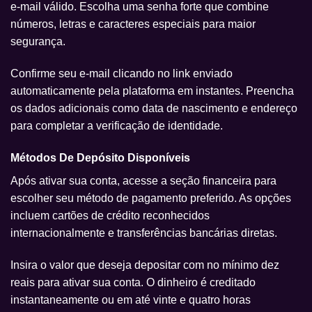
e-mail válido. Escolha uma senha forte que combine
números, letras e caracteres especiais para maior
segurança.
Confirme seu e-mail clicando no link enviado
automaticamente pela plataforma em instantes. Preencha
os dados adicionais como data de nascimento e endereço
para completar a verificação de identidade.
Métodos De Depósito Disponíveis
Após ativar sua conta, acesse a seção financeira para
escolher seu método de pagamento preferido. As opções
incluem cartões de crédito reconhecidos
internacionalmente e transferências bancárias diretas.
Insira o valor que deseja depositar com no mínimo dez
reais para ativar sua conta. O dinheiro é creditado
instantaneamente ou em até vinte e quatro horas