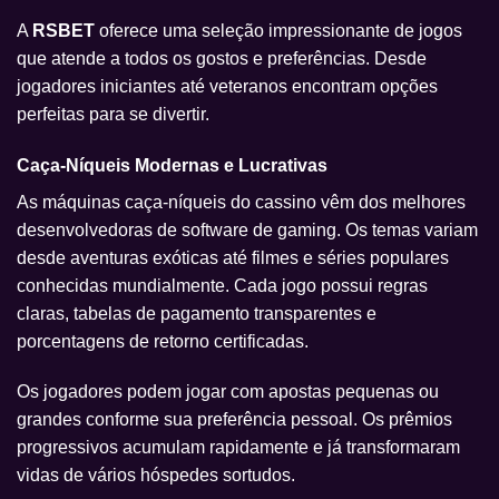
A
RSBET
oferece uma seleção impressionante de jogos
que atende a todos os gostos e preferências. Desde
jogadores iniciantes até veteranos encontram opções
perfeitas para se divertir.
Caça-Níqueis Modernas e Lucrativas
As máquinas caça-níqueis do cassino vêm dos melhores
desenvolvedoras de software de gaming. Os temas variam
desde aventuras exóticas até filmes e séries populares
conhecidas mundialmente. Cada jogo possui regras
claras, tabelas de pagamento transparentes e
porcentagens de retorno certificadas.
Os jogadores podem jogar com apostas pequenas ou
grandes conforme sua preferência pessoal. Os prêmios
progressivos acumulam rapidamente e já transformaram
vidas de vários hóspedes sortudos.