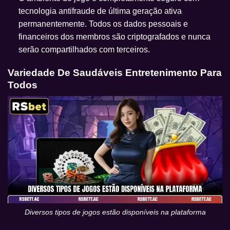
tecnologia antifraude de última geração ativa
permanentemente. Todos os dados pessoais e
financeiros dos membros são criptografados e nunca
serão compartilhados com terceiros.
Variedade De Saudáveis Entretenimento Para
Todos
Diversos tipos de jogos estão disponíveis na plataforma