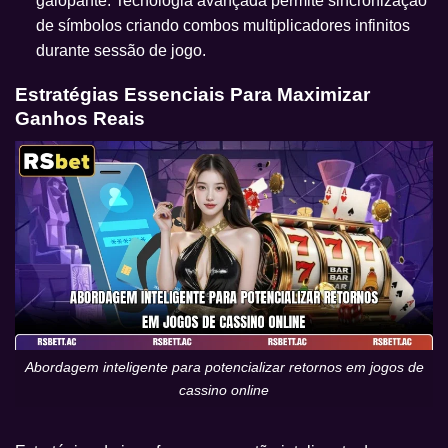
galopante. Tecnologia avançada permite sincronização
de símbolos criando combos multiplicadores infinitos
durante sessão de jogo.
Estratégias Essenciais Para Maximizar
Ganhos Reais
Abordagem inteligente para potencializar retornos em jogos de
cassino online