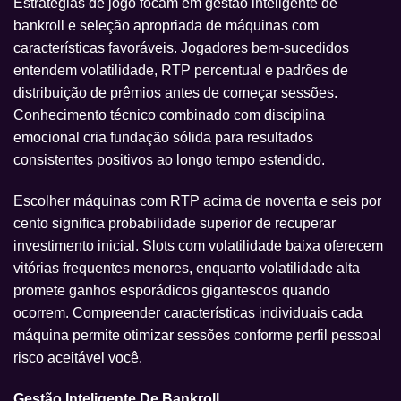
Estratégias de jogo focam em gestão inteligente de
bankroll e seleção apropriada de máquinas com
características favoráveis. Jogadores bem-sucedidos
entendem volatilidade, RTP percentual e padrões de
distribuição de prêmios antes de começar sessões.
Conhecimento técnico combinado com disciplina
emocional cria fundação sólida para resultados
consistentes positivos ao longo tempo estendido.
Escolher máquinas com RTP acima de noventa e seis por
cento significa probabilidade superior de recuperar
investimento inicial. Slots com volatilidade baixa oferecem
vitórias frequentes menores, enquanto volatilidade alta
promete ganhos esporádicos gigantescos quando
ocorrem. Compreender características individuais cada
máquina permite otimizar sessões conforme perfil pessoal
risco aceitável você.
Gestão Inteligente De Bankroll