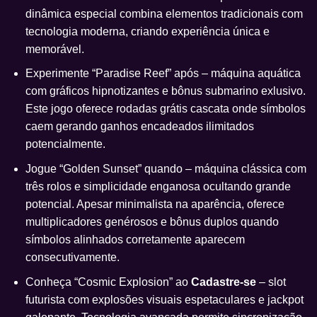
dinâmica especial combina elementos tradicionais com
tecnologia moderna, criando experiência única e
memorável.
Experimente “Paradise Reef” após – máquina aquática
com gráficos hipnotizantes e bônus submarino exlusivo.
Este jogo oferece rodadas grátis cascata onde símbolos
caem gerando ganhos encadeados ilimitados
potencialmente.
Jogue “Golden Sunset” quando – máquina clássica com
três rolos e simplicidade enganosa ocultando grande
potencial. Apesar minimalista na aparência, oferece
multiplicadores genérosos e bônus duplos quando
símbolos alinhados corretamente aparecem
consecutivamente.
Conheça “Cosmic Explosion” ao
Cadastre-se
– slot
futurista com explosões visuais espetaculares e jackpot