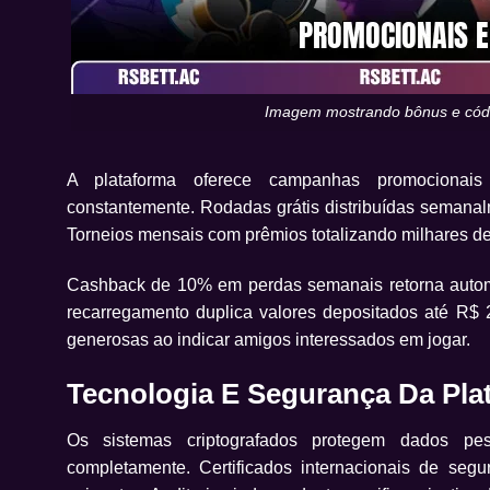
Imagem mostrando bônus e códi
A plataforma oferece campanhas promocionais
constantemente. Rodadas grátis distribuídas semanal
Torneios mensais com prêmios totalizando milhares de
Cashback de 10% em perdas semanais retorna autom
recarregamento duplica valores depositados até R$
generosas ao indicar amigos interessados em jogar.
Tecnologia E Segurança Da Pla
Os sistemas criptografados protegem dados pes
completamente. Certificados internacionais de se