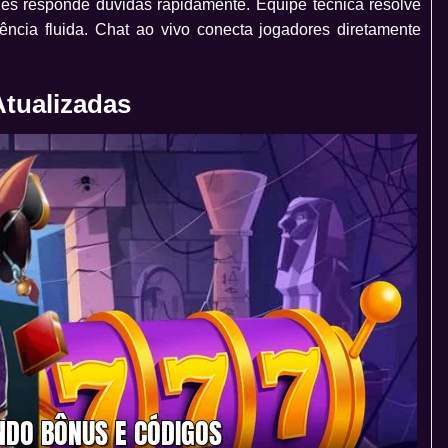
uês responde dúvidas rapidamente. Equipe técnica resolve
ência fluida. Chat ao vivo conecta jogadores diretamente
tualizadas