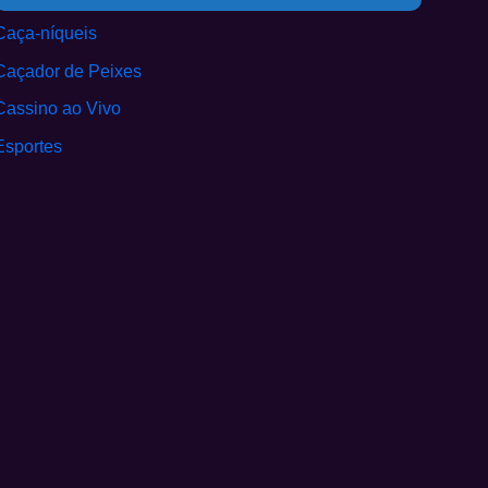
Caça-níqueis
Caçador de Peixes
Cassino ao Vivo
Esportes