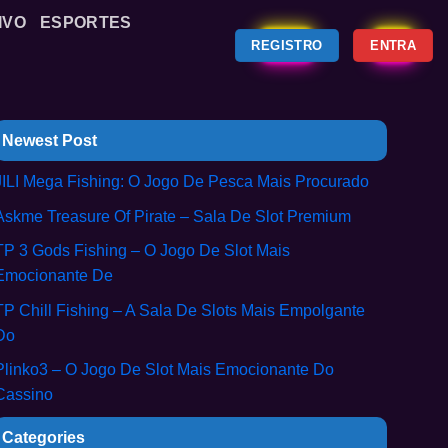
IVO
ESPORTES
REGISTRO
ENTRA
Newest Post
JILI Mega Fishing: O Jogo De Pesca Mais Procurado
Askme Treasure Of Pirate – Sala De Slot Premium
TP 3 Gods Fishing – O Jogo De Slot Mais
Emocionante De
TP Chill Fishing – A Sala De Slots Mais Empolgante
Do
Plinko3 – O Jogo De Slot Mais Emocionante Do
Cassino
Categories