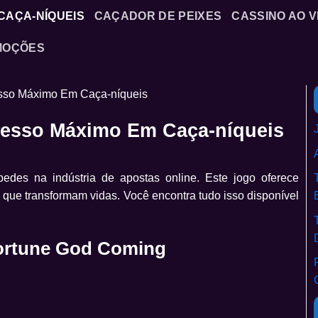
CAÇA-NÍQUEIS
CAÇADOR DE PEIXES
CASSINO AO V
MOÇÕES
sso Máximo Em Caça-níqueis
esso Máximo Em Caça-níqueis
edes na indústria de apostas online. Este jogo oferece
 que transformam vidas. Você encontra tudo isso disponível
 Fortune God Coming