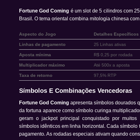
Fortune God Coming
é um slot de 5 cilindros com 2
Brasil. O tema oriental combina mitologia chinesa co
Aspecto do Jogo
Detalhes Específicos
Linhas de pagamento
25 Linhas ativas
Aposta mínima
R$ 0,25 por rodada
Multiplicador máximo
Até 500x a aposta
Taxa de retorno
97,5% RTP
Símbolos E Combinações Vencedoras
Fortune God Coming
apresenta símbolos dourados q
da fortuna aparece como símbolo curinga multiplicad
geram o jackpot principal conquistado por muit
símbolos idênticos em linha horizontal. Cada símbolo
pagamento. As rodadas especiais ativam quando conse