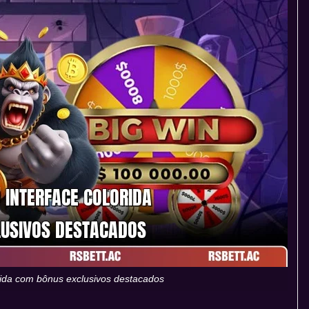
rida com bônus exclusivos destacados