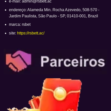
e-mail:
admin@rsbett.ac
endereço: Alameda Min. Rocha Azevedo, 508-570 -
Jardim Paulista, São Paulo - SP, 01410-001, Brazil
marca: rsbet
site:
https://rsbett.ac/