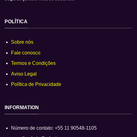
POLÍTICA
Sobre nós
Fale conosco
Termos e Condições
Aviso Legal
Política de Privacidade
INFORMATION
Número de contato: +55 11 90548-1105