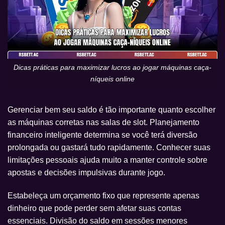
Dicas práticas para maximizar lucros ao jogar máquinas caça-
níqueis online
Gerenciar bem seu saldo é tão importante quanto escolher
as máquinas corretas nas salas de slot. Planejamento
financeiro inteligente determina se você terá diversão
prolongada ou gastará tudo rapidamente. Conhecer suas
limitações pessoais ajuda muito a manter controle sobre
apostas e decisões impulsivas durante jogo.
Estabeleça um orçamento fixo que represente apenas
dinheiro que pode perder sem afetar suas contas
essenciais. Divisão do saldo em sessões menores