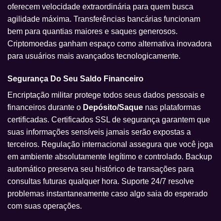
oferecem velocidade extraordinária para quem busca
agilidade máxima. Transferências bancárias funcionam
bem para quantias maiores e saques generosos.
Criptomoedas ganham espaço como alternativa inovadora
para usuários mais avançados tecnologicamente.
Segurança Do Seu Saldo Financeiro
Encriptação militar protege todos seus dados pessoais e
financeiros durante o
Depósito/Saque
nas plataformas
certificadas. Certificados SSL de segurança garantem que
suas informações sensíveis jamais serão expostas a
terceiros. Regulação internacional assegura que você joga
em ambiente absolutamente legítimo e controlado. Backup
automático preserva seu histórico de transações para
consultas futuras qualquer hora. Suporte 24/7 resolve
problemas instantaneamente caso algo saia do esperado
com suas operações.