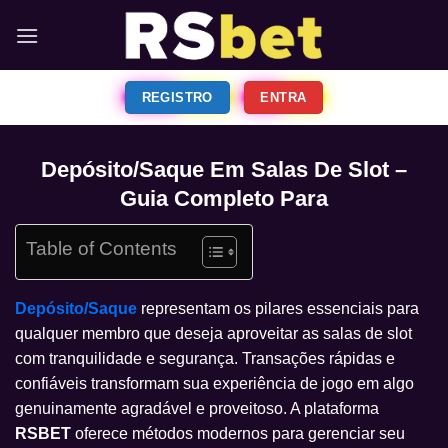
REGISTRO
ENTRA
Depósito/Saque Em Salas De Slot –
Guia Completo Para
Table of Contents
Depósito/Saque
representam os pilares essenciais para
qualquer membro que deseja aproveitar as salas de slot
com tranquilidade e segurança. Transações rápidas e
confiáveis transformam sua experiência de jogo em algo
genuinamente agradável e proveitoso. A plataforma
RSBET
oferece métodos modernos para gerenciar seu