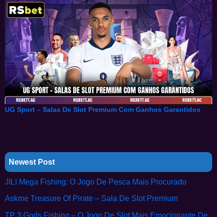
UG Sport – Salas De Slot Premium Com Ganhos Garantidos
Newest Post
JILI Mega Fishing: O Jogo De Pesca Mais Procurado
Askme Treasure Of Pirate – Sala De Slot Premium
TP 3 Gods Fishing – O Jogo De Slot Mais Emocionante De