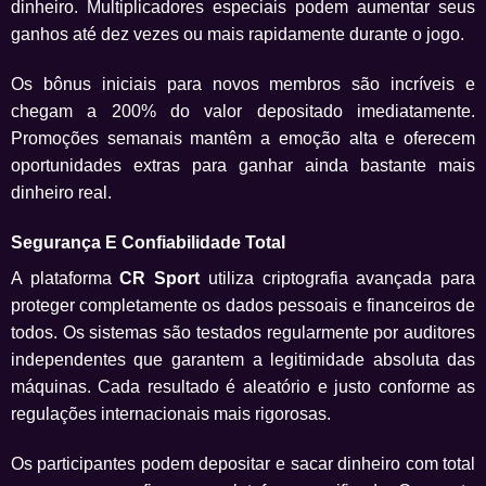
dinheiro. Multiplicadores especiais podem aumentar seus
ganhos até dez vezes ou mais rapidamente durante o jogo.
Os bônus iniciais para novos membros são incríveis e
chegam a 200% do valor depositado imediatamente.
Promoções semanais mantêm a emoção alta e oferecem
oportunidades extras para ganhar ainda bastante mais
dinheiro real.
Segurança E Confiabilidade Total
A plataforma
CR Sport
utiliza criptografia avançada para
proteger completamente os dados pessoais e financeiros de
todos. Os sistemas são testados regularmente por auditores
independentes que garantem a legitimidade absoluta das
máquinas. Cada resultado é aleatório e justo conforme as
regulações internacionais mais rigorosas.
Os participantes podem depositar e sacar dinheiro com total