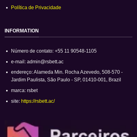
Política de Privacidade
INFORMATION
Número de contato: +55 11 90548-1105
e-mail:
admin@rsbett.ac
endereço: Alameda Min. Rocha Azevedo, 508-570 -
Jardim Paulista, São Paulo - SP, 01410-001, Brazil
marca: rsbet
site:
https://rsbett.ac/