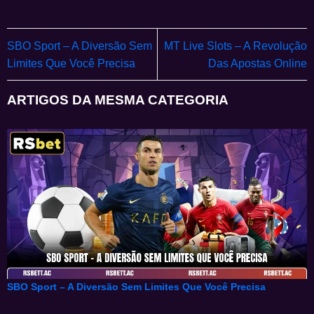
SBO Sport – A Diversão Sem
MT Live Slots – A Revolução
Limites Que Você Precisa
Das Apostas Online
ARTIGOS DA MESMA CATEGORIA
SBO Sport – A Diversão Sem Limites Que Você Precisa