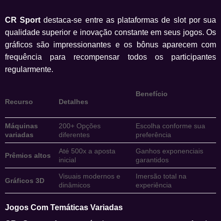
CR Sport
destaca-se entre as plataformas de slot por sua
qualidade superior e inovação constante em seus jogos. Os
gráficos são impressionantes e os bônus aparecem com
frequência para recompensar todos os participantes
regularmente.
Benefício
Recurso
Detalhes
Máquinas
200+ Opções
Escolha conforme sua
variadas
diferentes
preferência
Até 500x a aposta
Ganhos exponenciais
Prêmios altos
inicial
garantidos
Visuais modernos e
Imersão total na
Gráficos 3D
dinâmicos
experiência
Jogos Com Temáticas Variadas