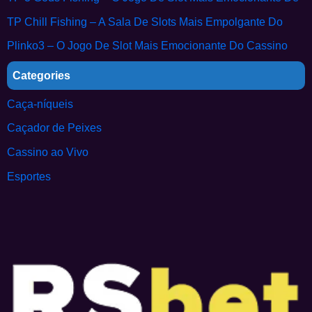
TP Chill Fishing – A Sala De Slots Mais Empolgante Do
Plinko3 – O Jogo De Slot Mais Emocionante Do Cassino
Categories
Caça-níqueis
Caçador de Peixes
Cassino ao Vivo
Esportes