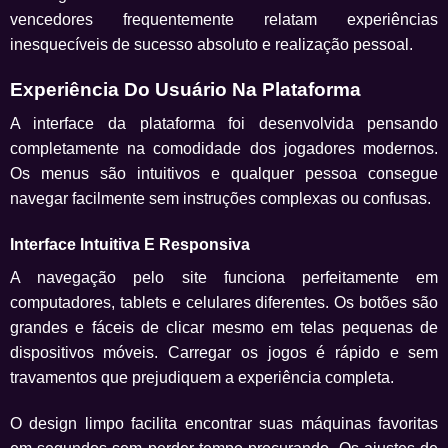
vencedores frequentemente relatam experiências
inesquecíveis de sucesso absoluto e realização pessoal.
Experiência Do Usuário Na Plataforma
A interface da plataforma foi desenvolvida pensando
completamente na comodidade dos jogadores modernos.
Os menus são intuitivos e qualquer pessoa consegue
navegar facilmente sem instruções complexas ou confusas.
Interface Intuitiva E Responsiva
A navegação pelo site funciona perfeitamente em
computadores, tablets e celulares diferentes. Os botões são
grandes e fáceis de clicar mesmo em telas pequenas de
dispositivos móveis. Carregar os jogos é rápido e sem
travamentos que prejudiquem a experiência completa.
O design limpo facilita encontrar suas máquinas favoritas