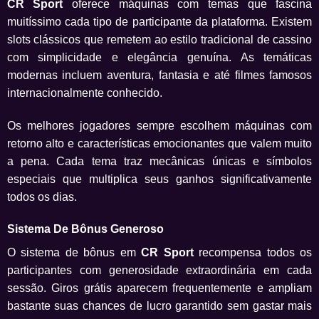
CR Sport
oferece máquinas com temas que fascina
muitíssimo cada tipo de participante da plataforma. Existem
slots clássicos que remetem ao estilo tradicional de cassino
com simplicidade e elegância genuína. As temáticas
modernas incluem aventura, fantasia e até filmes famosos
internacionalmente conhecido.
Os melhores jogadores sempre escolhem máquinas com
retorno alto e características emocionantes que valem muito
a pena. Cada tema traz mecânicas únicas e símbolos
especiais que multiplica seus ganhos significativamente
todos os dias.
Sistema De Bônus Generoso
O sistema de bônus em
CR Sport
recompensa todos os
participantes com generosidade extraordinária em cada
sessão. Giros grátis aparecem frequentemente e ampliam
bastante suas chances de lucro garantido sem gastar mais